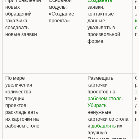
При появлении
Основной
Создавать
Д
новых
модуль:
заявки,
п
обращений
«Создание
контактные
з
заказчика
проекта»
данные
к
создавать
указывать в
с
новые заявки
произвольной
п
форме.
По мере
Размещать
С
увеличения
карточки
р
количества
проектов на
з
текущих
рабочем столе
.
и
проектов,
Убирать
д
раскладывать
ненужные
к
их карточки на
карточки со стола
п
рабочем столе
и
добавлять
их
вручную.