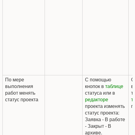
По мере
С помощью
О
выполнения
кнопок в
таблице
в
работ менять
статуса или в
т
статус проекта
редакторе
т
проекта изменять
п
статус проекта:
Заявка - В работе
- Закрыт - В
архиве.