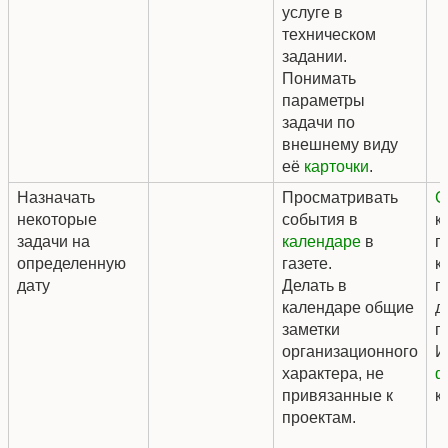
услуге в
техническом
задании.
Понимать
параметры
задачи по
внешнему виду
её
карточки
.
Назначать
Просматривать
С
некоторые
события в
к
задачи на
календаре
в
п
определенную
газете.
к
дату
Делать в
п
календаре общие
д
заметки
п
организационного
И
характера, не
ф
привязанные к
к
проектам.