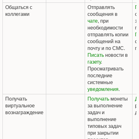
Общаться с
Отправлять
П
коллегами
сообщения в
с
чате
, при
з
необходимости
п
отправлять копии
П
сообщений на
с
почту и по СМС.
п
Писать
новости в
газету
.
Просматривать
последние
системные
уведомления
.
Получать
Получать
монеты
Д
виртуальное
за выполнение
р
вознаграждение
задач и
д
выполнение
типовых задач
при закрытии