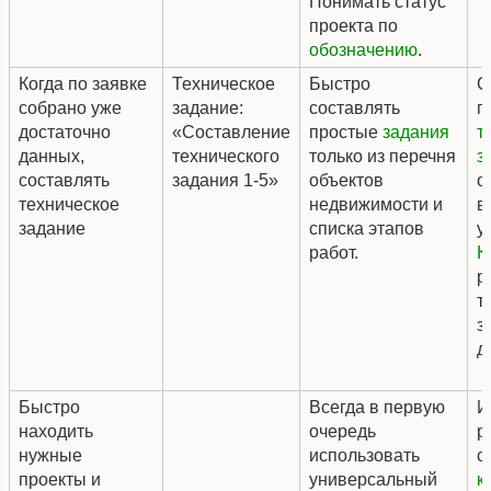
Понимать статус
проекта по
обозначению
.
Когда по заявке
Техническое
Быстро
С
собрано уже
задание:
составлять
п
достаточно
«Составление
простые
задания
т
данных,
технического
только из перечня
з
составлять
задания 1-5»
объектов
о
техническое
недвижимости и
в
задание
списка этапов
у
работ.
К
р
т
з
д
Быстро
Всегда в первую
И
находить
очередь
р
нужные
использовать
с
проекты и
универсальный
к