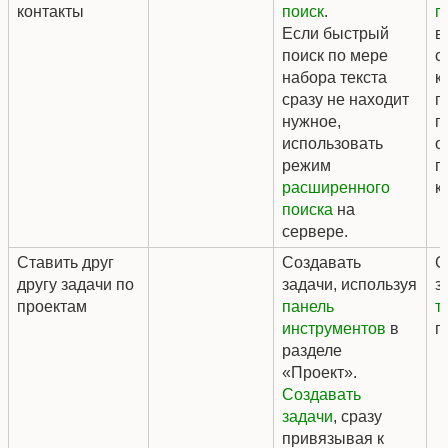
контакты
поиск
.
п
Если быстрый
в
поиск по мере
с
набора текста
к
сразу не находит
п
нужное,
п
использовать
о
режим
п
расширенного
к
поиска
на
сервере.
Ставить друг
Создавать
С
другу задачи по
задачи, используя
з
проектам
панель
т
инструментов
в
п
разделе
«Проект».
Создавать
задачи
, сразу
привязывая к