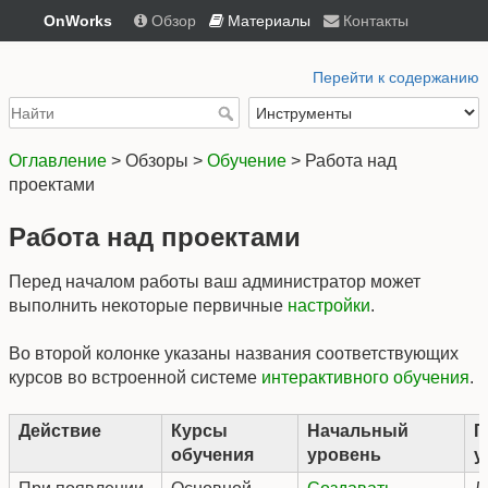
OnWorks
Обзор
Материалы
Контакты
Перейти к содержанию
Оглавление
> Обзоры >
Обучение
> Работа над
проектами
Работа над проектами
Перед началом работы ваш администратор может
выполнить некоторые первичные
настройки
.
Во второй колонке указаны названия соответствующих
курсов во встроенной системе
интерактивного обучения
.
Действие
Курсы
Начальный
П
обучения
уровень
у