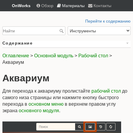
OnWorks
Обзор
Материалы
Контакты
Перейти к содержанию
Содержание
Оглавление
>
Основной модуль
>
Рабочий стол
>
Аквариум
Аквариум
Для перехода к аквариуму пролистайте
рабочий стол
до
самого низа страницы или нажмите кнопку быстрого
перехода в
основном меню
в верхнем правом углу
экрана
основного модуля
.