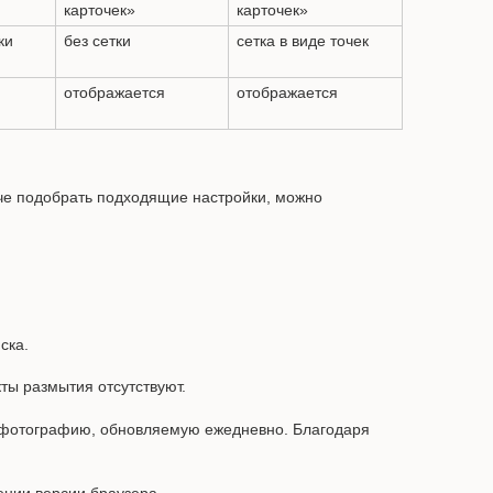
карточек»
карточек»
ки
без сетки
сетка в виде точек
отображается
отображается
че подобрать подходящие настройки, можно
ска.
ы размытия отсутствуют.
 фотографию, обновляемую ежедневно. Благодаря
ении версии браузера.