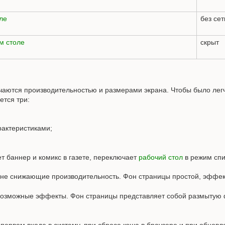
ле
без сет
м столе
скрыт
чаются производительностью и размерами экрана. Чтобы было лег
ется три:
рактеристиками;
 баннер и комикс в газете, переключает
рабочий стол
в режим спи
не снижающие производительность. Фон страницы простой, эффект
возможные эффекты. Фон страницы представляет собой размытую
ервом входе в систему, при сбросе кэша в браузере и при обновл