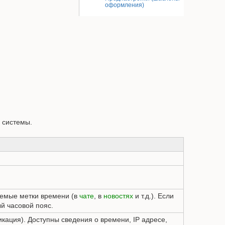
Добавит
оформления)
ю системы.
Истори
аемые метки времени (в
чате
, в
новостях
и т.д.). Если
й часовой пояс.
кация). Доступны сведения о времени, IP адресе,