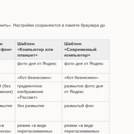
нить». Настройки сохраняются в памяти браузера до
н
Шаблон
Шаблон
тфон»
«Компьютер или
«Современный
планшет»
компьютер»
фото дня от Яндекс
фото дня от Яндекс
«Кот-бизнесмен»
«Кот-бизнесмен»
 (без
градиентное
размытое фото дня
жения)
изображение
от Яндекс
«Рассвет»
змытия
без размытия
размытый фон
«в
режим «в виде
режим «в виде
писка»
перетаскиваемых
перетаскиваемых