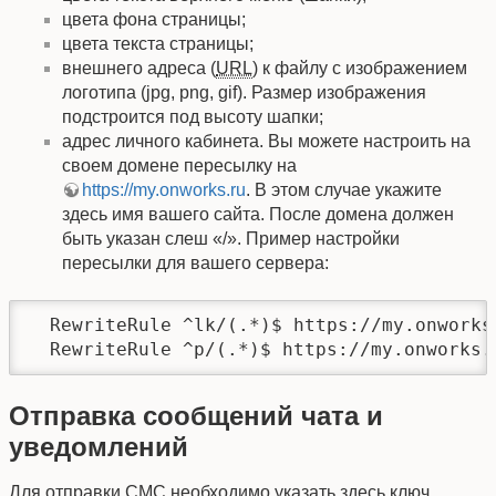
цвета фона страницы;
цвета текста страницы;
внешнего адреса (
URL
) к файлу с изображением
логотипа (jpg, png, gif). Размер изображения
подстроится под высоту шапки;
адрес личного кабинета. Вы можете настроить на
своем домене пересылку на
https://my.onworks.ru
. В этом случае укажите
здесь имя вашего сайта. После домена должен
быть указан слеш «/». Пример настройки
пересылки для вашего сервера:
  RewriteRule ^lk/(.*)$ https://my.onworks.
  RewriteRule ^p/(.*)$ https://my.onworks.
Отправка сообщений чата и
уведомлений
Для отправки СМС необходимо указать здесь ключ